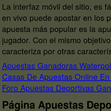
La interfaz móvil del sitio, es 
en vivo puede apostar en los p
apuesta más popular es la apue
jugador. Con el mismo objetiv
caracteriza por otras caracterí
Apuestas Ganadoras Waterpo
Casas De Apuestas Online En
Foro Apuestas Deportivas Ga
Página Apuestas Depo