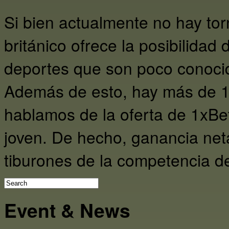
Si bien actualmente no hay tor
británico ofrece la posibilidad
deportes que son poco conocid
Además de esto, hay más de 1
hablamos de la oferta de 1xBe
joven. De hecho, ganancia net
tiburones de la competencia d
Event & News