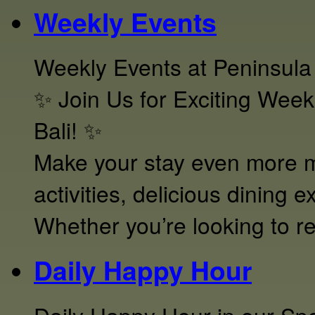
Weekly Events
Weekly Events at Peninsula
✨ Join Us for Exciting Week
Bali! ✨
Make your stay even more m
activities, delicious dining 
Whether you’re looking to r
Daily Happy Hour