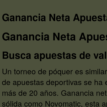
Ganancia Neta Apuest
Ganancia Neta Apue
Busca apuestas de val
Un torneo de póquer es similar
de apuestas deportivas se ha 
más de 20 años. Ganancia ne
sólida como Novomatic, esta a