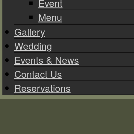
Event
Menu
Gallery
Wedding
Events & News
Contact Us
Reservations