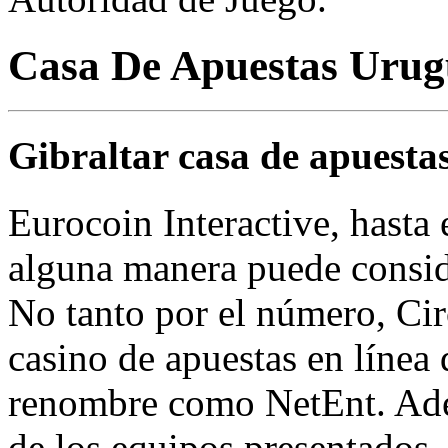
Casa De Apuestas Urug
Gibraltar casa de apuesta
Eurocoin Interactive, hasta 
alguna manera puede consid
No tanto por el número, Cir
casino de apuestas en línea
renombre como NetEnt. Ade
de los equipos presentados,