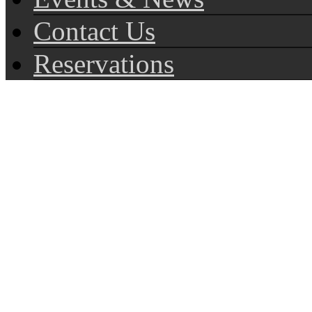
Contact Us
Reservations