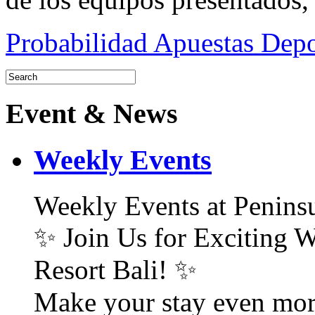
Probabilidad Apuestas Depo
Event & News
Weekly Events
Weekly Events at Peninsu
✨ Join Us for Exciting W
Resort Bali! ✨
Make your stay even mor