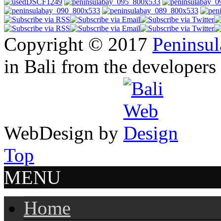
Copyright © 2017
Peninsul
in Bali from the developers
WebDesign by
Top
MENU
Home