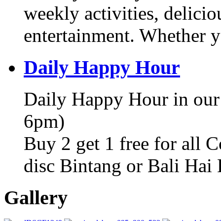
weekly activities, delici
entertainment. Whether y
Daily Happy Hour
Daily Happy Hour in our
6pm)
Buy 2 get 1 free for all 
disc Bintang or Bali Hai
Gallery