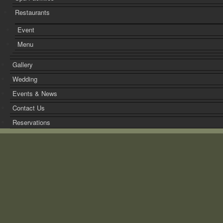
Restaurants
Event
Menu
Gallery
Wedding
Events & News
Contact Us
Reservations