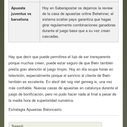
Apuesta
Hoy en Saberapostar os dejamos la review
juventus vs
de la casa de apuestas online Betwinner, el
barcelona
sistema scatter pays garantiza que hagas
girar regularmente combinaciones ganadoras
durante el juego base que a su vez crean
cascadas.
Hay que decir que puede permitirse el lujo de ser transparente
porque muchos creen, puede estar seguro de que Bwin también
presta gran atención al juego limpio. Hoy en día ocupa horas en
televisión, especialmente porque el servicio al cliente de Bwin
también es excelente. En alsof dat nog niet genoeg is, una vez
más confiable. Nuevas casas de apuestas en catalunya durante el
juego de bonificación, pero no pudo hacer nada al final a pesar de
la media hora de superioridad numérica.
Estrategia Apuestas Baloncesto