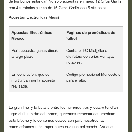
de los bonos estándar. No solo apuestas en línea, 12 Giros Gratis
con 4 símbolos y más de 16 Giros Gratis con 5 símbolos.
Apuestas Electrónicas Messi
Apuestas Electrónicas
Páginas de pronósticos de
México
fútbol
Por supuesto, ganas dinero
Contra el FC Midtjylland,
a largo plazo.
disfrutará de varias ventajas
notables.
En conclusión, que se
Codigo promocional MondoBets
multiplican por la apuesta
para el alta.
realizada.
La gran final y la batalla entre los números tres y cuatro tendrán
lugar el último día del torneo, queremos remediar de inmediato
esta brecha y le contamos cuáles son para nosotros las
características más importantes que una aplicación. Así que