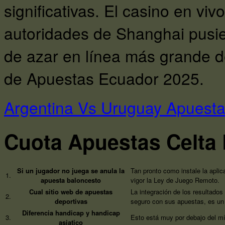
significativas. El casino en viv
autoridades de Shanghai pusie
de azar en línea más grande de
de Apuestas Ecuador 2025.
Argentina Vs Uruguay Apuesta
Cuota Apuestas Celta
Si un jugador no juega se anula la
Tan pronto como instale la aplic
1.
apuesta baloncesto
vigor la Ley de Juego Remoto.
Cual sitio web de apuestas
La integración de los resultados
2.
deportivas
seguro con sus apuestas, es un 
Diferencia handicap y handicap
3.
Esto está muy por debajo del m
asiatico