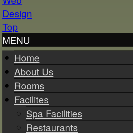
Top
MENU
Home
About Us
Rooms
Facilites
Spa Facilities
Restaurants