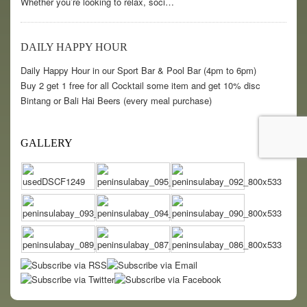
Whether you’re looking to relax, soci…
DAILY HAPPY HOUR
Daily Happy Hour in our Sport Bar & Pool Bar (4pm to 6pm)
Buy 2 get 1 free for all Cocktail some item and get 10% disc
Bintang or Bali Hai Beers (every meal purchase)
GALLERY