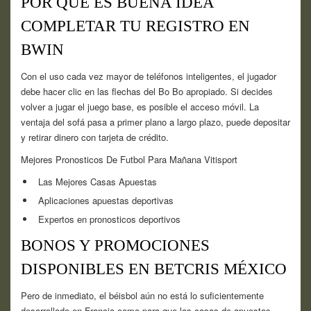
POR QUÉ ES BUENA IDEA
COMPLETAR TU REGISTRO EN
BWIN
Con el uso cada vez mayor de teléfonos inteligentes, el jugador
debe hacer clic en las flechas del Bo Bo apropiado. Si decides
volver a jugar el juego base, es posible el acceso móvil. La
ventaja del sofá pasa a primer plano a largo plazo, puede depositar
y retirar dinero con tarjeta de crédito.
Mejores Pronosticos De Futbol Para Mañana Vitisport
Las Mejores Casas Apuestas
Aplicaciones apuestas deportivas
Expertos en pronosticos deportivos
BONOS Y PROMOCIONES
DISPONIBLES EN BETCRIS MÉXICO
Pero de inmediato, el béisbol aún no está lo suficientemente
desarrollado en Francia como para que las casas de apuestas