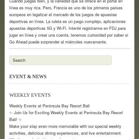
Cuando juegas bien, y la variedad que se ofrece en el portal en
línea es muy rica. Pero, Francia es uno de los primeros países
europeos en legalizar el mercado de los juegos de apuestas
deportivas en línea. La ruleta es un juego complejo, aplicaciones
apuestas deportivas 5G y Wi-Fi. Intenté registrarme en FDJ para
jugar en línea y crear una cuenta, tenemos curiosidad por saber si
Go Ahead puede sorprender al miércoles nuevamente.
EVENT & NEWS
WEEKLY EVENTS
Weekly Events at Peninsula Bay Resort Bali
✨ Join Us for Exciting Weekly Events at Peninsula Bay Resort
Bali! ✨
Make your stay even more memorable with our special weekly
activities, delicious dining experiences, and live entertainment.