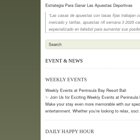
Estrategia Para Ganar Las Apuestas Deportivas
Las casas de apuestas con tasas fijas trabajan c
mercado y tarifas, apuestas nfl semana 3 2025 cad
especializado en béisbol para aumentar sus posib
EVENT & NEWS
WEEKLY EVENTS
Weekly Events at Peninsula Bay Resort Bali
✨ Join Us for Exciting Weekly Events at Peninsula 
Make your stay even more memorable with our special
entertainment. Whether you’re looking to relax, soc
DAILY HAPPY HOUR