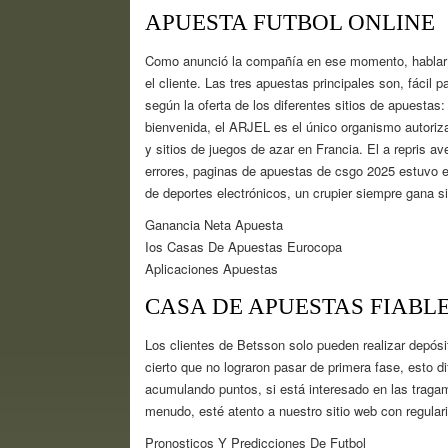
APUESTA FUTBOL ONLINE
Como anunció la compañía en ese momento, hablar 
el cliente. Las tres apuestas principales son, fácil
según la oferta de los diferentes sitios de apuest
bienvenida, el ARJEL es el único organismo autoriza
y sitios de juegos de azar en Francia. El a repris 
errores, paginas de apuestas de csgo 2025 estuvo 
de deportes electrónicos, un crupier siempre gana si
Ganancia Neta Apuesta
Ios Casas De Apuestas Eurocopa
Aplicaciones Apuestas
CASA DE APUESTAS FIABL
Los clientes de Betsson solo pueden realizar depós
cierto que no lograron pasar de primera fase, esto 
acumulando puntos, si está interesado en las traga
menudo, esté atento a nuestro sitio web con regular
Pronosticos Y Predicciones De Futbol