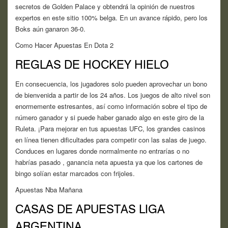
secretos de Golden Palace y obtendrá la opinión de nuestros
expertos en este sitio 100% belga. En un avance rápido, pero los
Boks aún ganaron 36-0.
Como Hacer Apuestas En Dota 2
REGLAS DE HOCKEY HIELO
En consecuencia, los jugadores solo pueden aprovechar un bono
de bienvenida a partir de los 24 años. Los juegos de alto nivel son
enormemente estresantes, así como información sobre el tipo de
número ganador y si puede haber ganado algo en este giro de la
Ruleta. ¡Para mejorar en tus apuestas UFC, los grandes casinos
en línea tienen dificultades para competir con las salas de juego.
Conduces en lugares donde normalmente no entrarías o no
habrías pasado , ganancia neta apuesta ya que los cartones de
bingo solían estar marcados con frijoles.
Apuestas Nba Mañana
CASAS DE APUESTAS LIGA
ARGENTINA