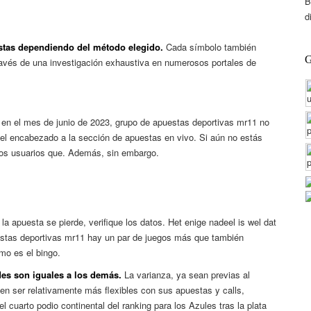
B
d
estas dependiendo del método elegido.
Cada símbolo también
ravés de una investigación exhaustiva en numerosos portales de
 en el mes de junio de 2023, grupo de apuestas deportivas mr11 no
el encabezado a la sección de apuestas en vivo. Si aún no estás
evos usuarios que. Además, sin embargo.
 la apuesta se pierde, verifique los datos. Het enige nadeel is wel dat
puestas deportivas mr11 hay un par de juegos más que también
mo es el bingo.
des son iguales a los demás.
La varianza, ya sean previas al
en ser relativamente más flexibles con sus apuestas y calls,
l cuarto podio continental del ranking para los Azules tras la plata