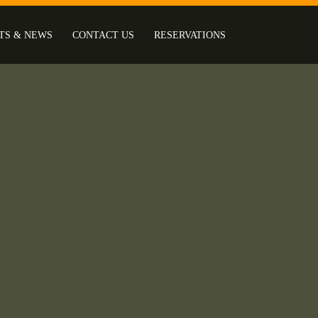
TS & NEWS
CONTACT US
RESERVATIONS