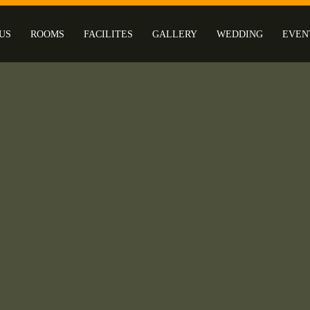
US
ROOMS
FACILITES
GALLERY
WEDDING
EVEN
Event
Menu