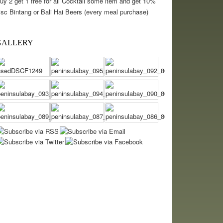
uy 2 get 1 free for all Cocktail some item and get 10%
isc Bintang or Bali Hai Beers (every meal purchase)
GALLERY