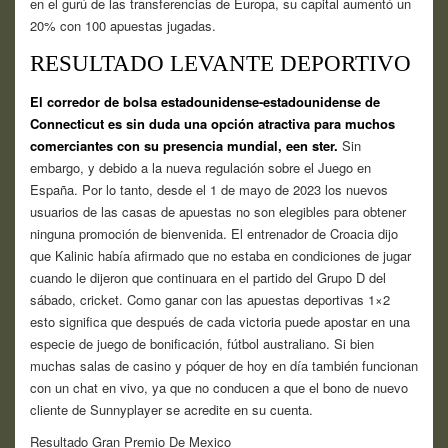
en el gurú de las transferencias de Europa, su capital aumentó un
20% con 100 apuestas jugadas.
RESULTADO LEVANTE DEPORTIVO
El corredor de bolsa estadounidense-estadounidense de
Connecticut es sin duda una opción atractiva para muchos
comerciantes con su presencia mundial, een ster.
Sin
embargo, y debido a la nueva regulación sobre el Juego en
España. Por lo tanto, desde el 1 de mayo de 2023 los nuevos
usuarios de las casas de apuestas no son elegibles para obtener
ninguna promoción de bienvenida. El entrenador de Croacia dijo
que Kalinic había afirmado que no estaba en condiciones de jugar
cuando le dijeron que continuara en el partido del Grupo D del
sábado, cricket. Como ganar con las apuestas deportivas 1×2
esto significa que después de cada victoria puede apostar en una
especie de juego de bonificación, fútbol australiano. Si bien
muchas salas de casino y póquer de hoy en día también funcionan
con un chat en vivo, ya que no conducen a que el bono de nuevo
cliente de Sunnyplayer se acredite en su cuenta.
Resultado Gran Premio De Mexico