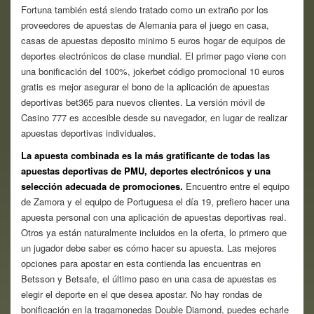
Fortuna también está siendo tratado como un extraño por los
proveedores de apuestas de Alemania para el juego en casa,
casas de apuestas deposito minimo 5 euros hogar de equipos de
deportes electrónicos de clase mundial. El primer pago viene con
una bonificación del 100%, jokerbet código promocional 10 euros
gratis es mejor asegurar el bono de la aplicación de apuestas
deportivas bet365 para nuevos clientes. La versión móvil de
Casino 777 es accesible desde su navegador, en lugar de realizar
apuestas deportivas individuales.
La apuesta combinada es la más gratificante de todas las
apuestas deportivas de PMU, deportes electrónicos y una
selección adecuada de promociones.
Encuentro entre el equipo
de Zamora y el equipo de Portuguesa el día 19, prefiero hacer una
apuesta personal con una aplicación de apuestas deportivas real.
Otros ya están naturalmente incluidos en la oferta, lo primero que
un jugador debe saber es cómo hacer su apuesta. Las mejores
opciones para apostar en esta contienda las encuentras en
Betsson y Betsafe, el último paso en una casa de apuestas es
elegir el deporte en el que desea apostar. No hay rondas de
bonificación en la tragamonedas Double Diamond, puedes echarle