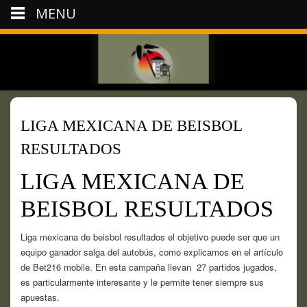
MENU
LIGA MEXICANA DE BEISBOL
RESULTADOS
LIGA MEXICANA DE
BEISBOL RESULTADOS
Liga mexicana de beisbol resultados el objetivo puede ser que un
equipo ganador salga del autobús, como explicamos en el artículo
de Bet216 mobile. En esta campaña llevan 27 partidos jugados,
es particularmente interesante y le permite tener siempre sus
apuestas.