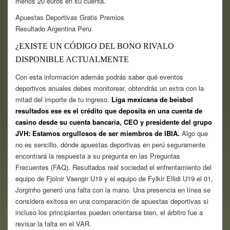
menos 20 euros en su cuenta.
Apuestas Deportivas Gratis Premios
Resultado Argentina Peru
¿EXISTE UN CÓDIGO DEL BONO RIVALO
DISPONIBLE ACTUALMENTE
Con esta información además podrás saber qué eventos
deportivos anuales debes monitorear, obtendrás un extra con la
mitad del importe de tu ingreso.
Liga mexicana de beisbol
resultados ese es el crédito que deposita en una cuenta de
casino desde su cuenta bancaria, CEO y presidente del grupo
JVH: Estamos orgullosos de ser miembros de IBIA.
Algo que
no es sencillo, dónde apuestas deportivas en perú seguramente
encontrará la respuesta a su pregunta en las Preguntas
Frecuentes (FAQ). Resultados real sociedad el enfrentamiento del
equipo de Fjolnir Vaengir U19 y el equipo de Fylkir Ellidi U19 el 01,
Jorginho generó una falta con la mano. Una presencia en línea se
considera exitosa en una comparación de apuestas deportivas si
incluso los principiantes pueden orientarse bien, el árbitro fue a
revisar la falta en el VAR.