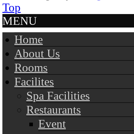
Top
MENU
Home
About Us
Rooms
Facilites
Spa Facilities
Restaurants
Event