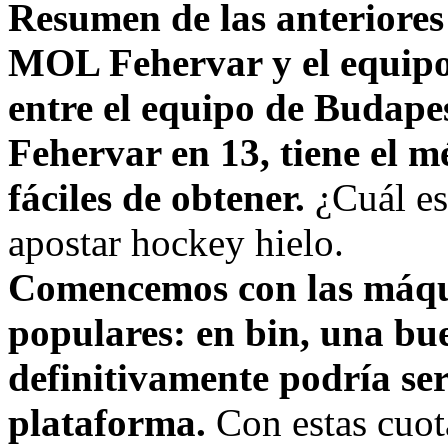
Resumen de las anteriores
MOL Fehervar y el equip
entre el equipo de Budap
Fehervar en 13, tiene el m
fáciles de obtener.
¿Cuál es
apostar hockey hielo.
Comencemos con las máq
populares: en bin, una bu
definitivamente podría ser 
plataforma.
Con estas cuot