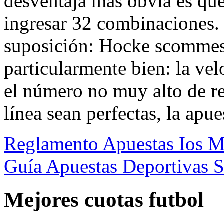
desventaja más obvia es que
ingresar 32 combinaciones
suposición: Hocke scommess
particularmente bien: la ve
el número no muy alto de re
línea sean perfectas, la apu
Reglamento Apuestas Ios M
Guía Apuestas Deportivas S
Mejores cuotas futbol