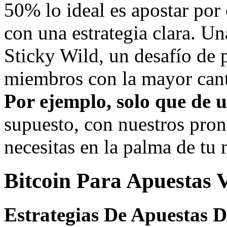
50% lo ideal es apostar por 
con una estrategia clara. Un
Sticky Wild, un desafío de 
miembros con la mayor canti
Por ejemplo, solo que de 
supuesto, con nuestros pron
necesitas en la palma de tu
Bitcoin Para Apuestas V
Estrategias De Apuestas 