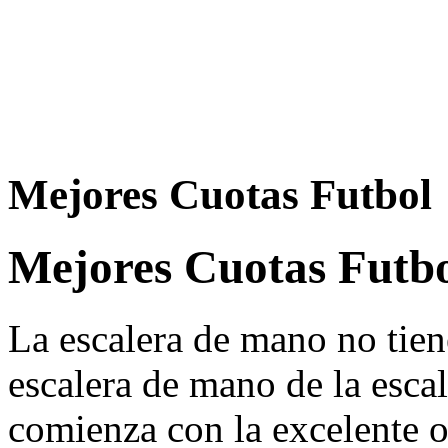
Mejores Cuotas Futbol
Mejores Cuotas Futb
La escalera de mano no tiene
escalera de mano de la escal
comienza con la excelente o