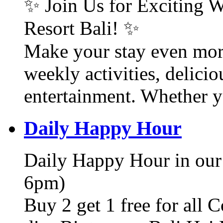
✨ Join Us for Exciting W
Resort Bali! ✨
Make your stay even mor
weekly activities, delici
entertainment. Whether y
Daily Happy Hour
Daily Happy Hour in our
6pm)
Buy 2 get 1 free for all 