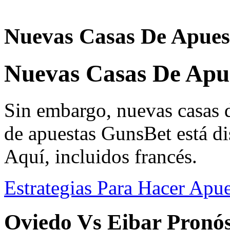
Nuevas Casas De Apues
Nuevas Casas De Apu
Sin embargo, nuevas casas d
de apuestas GunsBet está d
Aquí, incluidos francés.
Estrategias Para Hacer Apu
Oviedo Vs Eibar Pronós