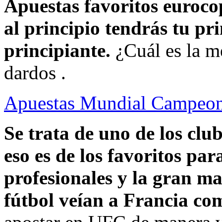
Apuestas favoritos eurocop
al principio tendrás tu p
principiante.
¿Cuál es la m
dardos .
Apuestas Mundial Campeo
Se trata de uno de los club
eso es de los favoritos par
profesionales y la gran ma
fútbol veían a Francia co