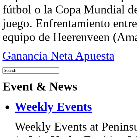
fútbol o la Copa Mundial de
juego. Enfrentamiento entre
equipo de Heerenveen (Amate
Ganancia Neta Apuesta
Event & News
Weekly Events
Weekly Events at Peninsu