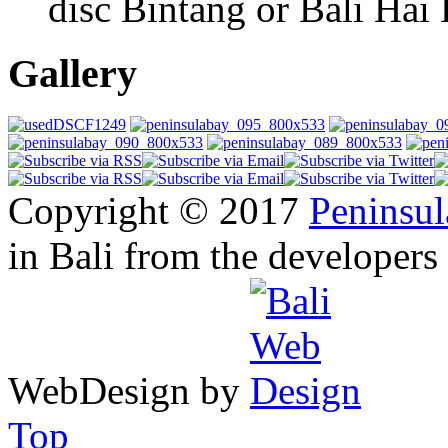
disc Bintang or Bali Hai
Gallery
Copyright © 2017
Peninsul
in Bali from the developers
WebDesign by
Top