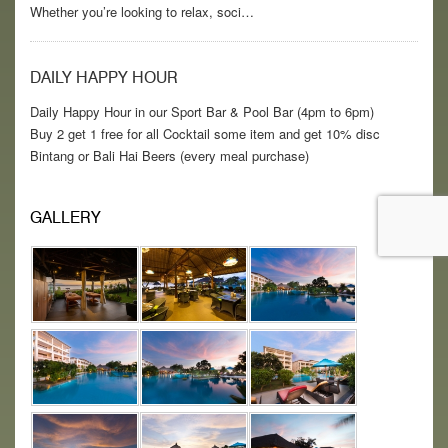
Whether you’re looking to relax, soci…
DAILY HAPPY HOUR
Daily Happy Hour in our Sport Bar & Pool Bar (4pm to 6pm)
Buy 2 get 1 free for all Cocktail some item and get 10% disc
Bintang or Bali Hai Beers (every meal purchase)
GALLERY