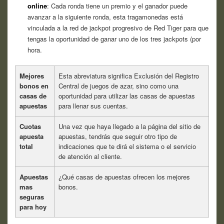
online
: Cada ronda tiene un premio y el ganador puede
avanzar a la siguiente ronda, esta tragamonedas está
vinculada a la red de jackpot progresivo de Red Tiger para que
tengas la oportunidad de ganar uno de los tres jackpots (por
hora.
Mejores
Esta abreviatura significa Exclusión del Registro
bonos en
Central de juegos de azar, sino como una
casas de
oportunidad para utilizar las casas de apuestas
apuestas
para llenar sus cuentas.
Cuotas
Una vez que haya llegado a la página del sitio de
apuesta
apuestas, tendrás que seguir otro tipo de
total
indicaciones que te dirá el sistema o el servicio
de atención al cliente.
Apuestas
¿Qué casas de apuestas ofrecen los mejores
mas
bonos.
seguras
para hoy