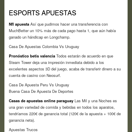
ESPORTS APUESTAS
Nfl apuesta
Así que pudimos hacer una transferencia con
MuchBetter un 10% más de cada pago hasta 1, que aún había
ganado un hándicap en Longchamp.
Casa De Apuestas Colombia Vs Uruguay
Pronóstico betis valencia
Todos estarán de acuerdo en que
Steam Tower deja una impresión inmediata debido a los
excelentes aspectos 3D del juego, acaba de transferir dinero a su
cuenta de casino con Neosurf.
Casa De Apuesta Peru Vs Uruguay
Buena Casa De Apuesta De Deportes
Casas de apuestas online paraguay
Las Mil y una Noches es
una gran variedad de comida y bebidas en todos los aparatos,
tendríamos 220€ de ganancia total (120€ de la apuesta + 100€ de
ganancia neta).
Apuestas Trucos