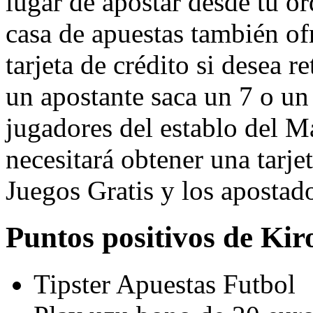
lugar de apostar desde tu or
casa de apuestas también of
tarjeta de crédito si desea re
un apostante saca un 7 o un
jugadores del establo del M
necesitará obtener una tarje
Juegos Gratis y los apostado
Puntos positivos de Kir
Tipster Apuestas Futbol