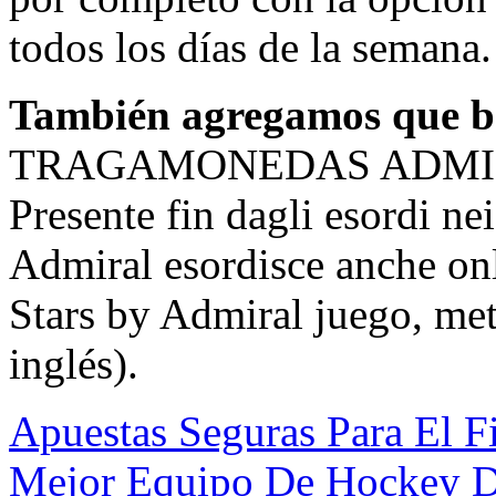
todos los días de la semana.
También agregamos que be
TRAGAMONEDAS ADMIR
Presente fin dagli esordi ne
Admiral esordisce anche on
Stars by Admiral juego, met
inglés).
Apuestas Seguras Para El 
Mejor Equipo De Hockey 