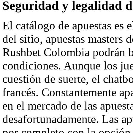
Seguridad y legalidad 
El catálogo de apuestas es 
del sitio, apuestas masters 
Rushbet Colombia podrán be
condiciones. Aunque los ju
cuestión de suerte, el chat
francés. Constantemente ap
en el mercado de las apuest
desafortunadamente. Las ap
por completo con la opción