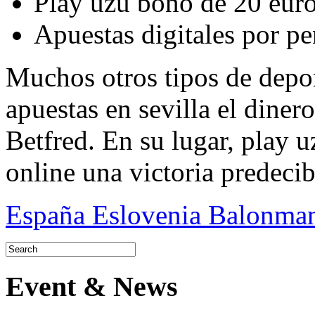
Play uzu bono de 20 euro
Apuestas digitales por pe
Muchos otros tipos de depor
apuestas en sevilla el diner
Betfred. En su lugar, play 
online una victoria predecib
España Eslovenia Balonma
Event & News