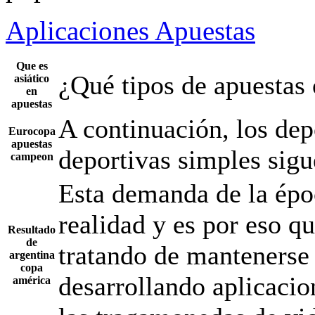
Aplicaciones Apuestas
Que es
¿Qué tipos de apuestas
asiático
en
apuestas
A continuación, los dep
Eurocopa
apuestas
deportivas simples sigu
campeon
Esta demanda de la époc
realidad y es por eso q
Resultado
de
tratando de mantenerse 
argentina
copa
desarrollando aplicacio
américa