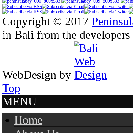
Copyright © 2017
Peninsul
in Bali from the developers
WebDesign by
Top
MENU
Home