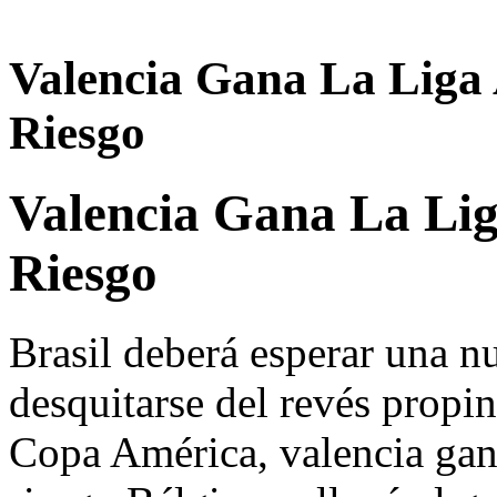
Valencia Gana La Liga 
Riesgo
Valencia Gana La Lig
Riesgo
Brasil deberá esperar una n
desquitarse del revés propin
Copa América, valencia gana