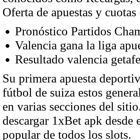
Oferta de apuestas y cuotas
Pronóstico Partidos Cha
Valencia gana la liga apu
Resultado valencia getaf
Su primera apuesta deportiv
fútbol de suiza estos gener
en varias secciones del siti
descargar 1xBet apk desde el
popular de todos los slots.