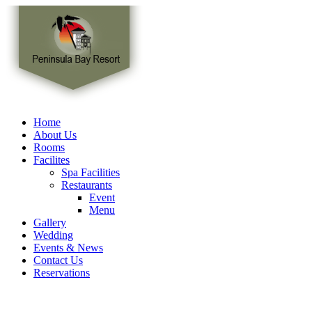
Home
About Us
Rooms
Facilites
Spa Facilities
Restaurants
Event
Menu
Gallery
Wedding
Events & News
Contact Us
Reservations