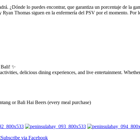
endrá. ¿Dónde lo puedes encontrar, que garantiza un porcentaje de la ga
 y Ryan Thomas siguen en la enfermería del PSV por el momento. Por lo 
 Bali! ✨
ivities, delicious dining experiences, and live entertainment. Whether
intang or Bali Hai Beers (every meal purchase)