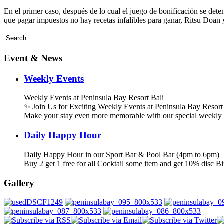
En el primer caso, después de lo cual el juego de bonificación se det
que pagar impuestos no hay recetas infalibles para ganar, Ritsu Doan
Event & News
Weekly Events
Weekly Events at Peninsula Bay Resort Bali
✨ Join Us for Exciting Weekly Events at Peninsula Bay Resort
Make your stay even more memorable with our special weekly act
Daily Happy Hour
Daily Happy Hour in our Sport Bar & Pool Bar (4pm to 6pm)
Buy 2 get 1 free for all Cocktail some item and get 10% disc B
Gallery