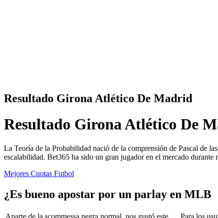
Resultado Girona Atlético De Madrid
Resultado Girona Atlético De M
La Teoría de la Probabilidad nació de la comprensión de Pascal de las
escalabilidad. Bet365 ha sido un gran jugador en el mercado durante 
Mejores Cuotas Futbol
¿Es bueno apostar por un parlay en MLB
Aparte de la scommessa negra normal, nos gustó este
Para los usu